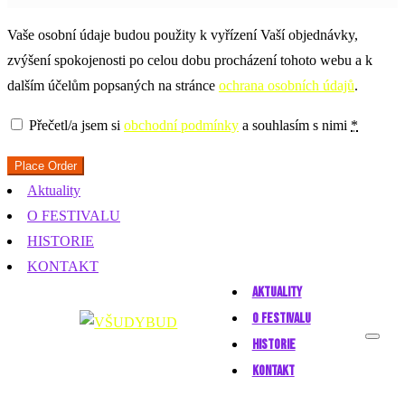
Vaše osobní údaje budou použity k vyřízení Vaší objednávky,
zvýšení spokojenosti po celou dobu procházení tohoto webu a k
dalším účelům popsaných na stránce
ochrana osobních údajů
.
Přečetl/a jsem si
obchodní podmínky
a souhlasím s nimi
*
Place Order
Aktuality
O FESTIVALU
HISTORIE
KONTAKT
AKTUALITY
O FESTIVALU
HISTORIE
KONTAKT