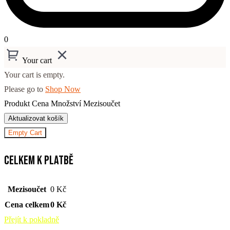
0
Your cart
Your cart is empty.
Please go to
Shop Now
Produkt
Cena
Množství
Mezisoučet
Aktualizovat košík
Empty Cart
Celkem k platbě
Mezisoučet
0
Kč
Cena celkem
0
Kč
Přejít k pokladně