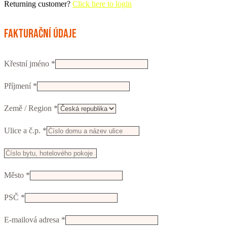
Returning customer?
Click here to login
Fakturační údaje
Křestní jméno
*
Příjmení
*
Země / Region
*
Ulice a č.p.
*
Např.
číslo
Město
*
vchodu,
firma,
PSČ
*
patro...
(volitelný)
E-mailová adresa
*