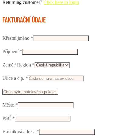
Returning customer?
Click here to login
Fakturační údaje
Křestní jméno
*
Příjmení
*
Země / Region
*
Ulice a č.p.
*
Např.
číslo
Město
*
vchodu,
firma,
PSČ
*
patro...
(volitelný)
E-mailová adresa
*