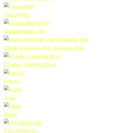
Caution Well
Christina Mantis (SK)
Chunta: Kyšperský–Pilgr–Doubrava–Nikl
DJ Japko: Všudybud DJ set
Ester LC
ezcape
Flugge
FVLCRVM (SK)