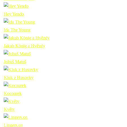
Hey Yendo
Ida The Young
Jakub König a Hvězdy
Johuš Matuš
Kluk z Husovky
Kocourek
Květy
Lingers.on