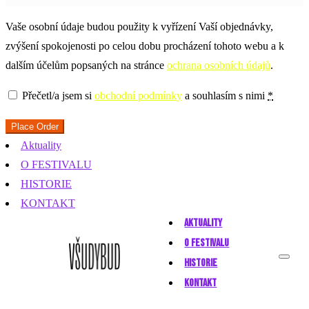
Vaše osobní údaje budou použity k vyřízení Vaší objednávky,
zvýšení spokojenosti po celou dobu procházení tohoto webu a k
dalším účelům popsaných na stránce
ochrana osobních údajů
.
Přečetl/a jsem si
obchodní podmínky
a souhlasím s nimi
*
Place Order
Aktuality
O FESTIVALU
HISTORIE
KONTAKT
AKTUALITY
O FESTIVALU
HISTORIE
KONTAKT