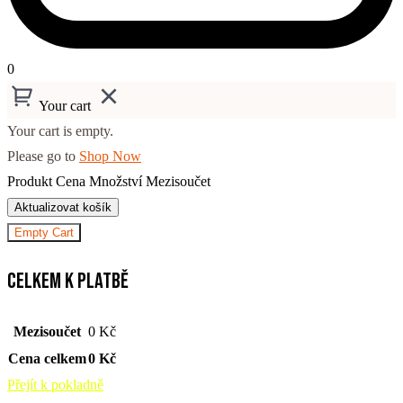
0
Your cart
Your cart is empty.
Please go to
Shop Now
Produkt
Cena
Množství
Mezisoučet
Aktualizovat košík
Empty Cart
Celkem k platbě
Mezisoučet
0
Kč
Cena celkem
0
Kč
Přejít k pokladně