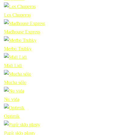
Los Chuperos
Madhouse Express
Merbo Trubky
Midi Lidi
Mucha sólo
No vida
Optimik
Papír sklo plasty