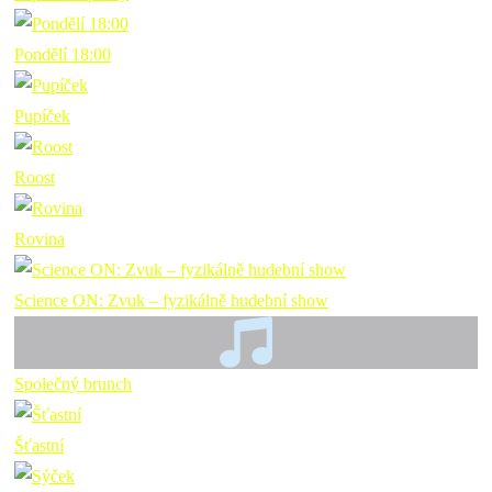
Pondělí 18:00
Pupíček
Roost
Rovina
Science ON: Zvuk – fyzikálně hudební show
Společný brunch
Šťastní