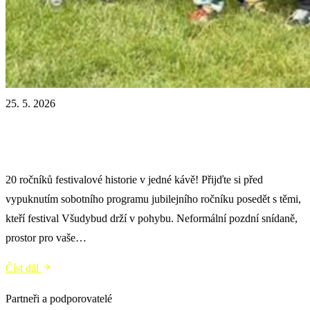
25. 5. 2026
Beseda: 20 ročníků Všdbd
20 ročníků festivalové historie v jedné kávě! Přijďte si před
vypuknutím sobotního programu jubilejního ročníku posedět s těmi,
kteří festival Všudybud drží v pohybu. Neformální pozdní snídaně,
prostor pro vaše…
Číst dál
Partneři a podporovatelé