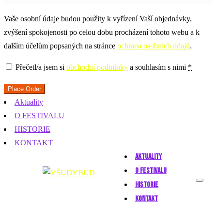
Vaše osobní údaje budou použity k vyřízení Vaší objednávky,
zvýšení spokojenosti po celou dobu procházení tohoto webu a k
dalším účelům popsaných na stránce
ochrana osobních údajů
.
Přečetl/a jsem si
obchodní podmínky
a souhlasím s nimi
*
Place Order
Aktuality
O FESTIVALU
HISTORIE
KONTAKT
AKTUALITY
O FESTIVALU
HISTORIE
KONTAKT