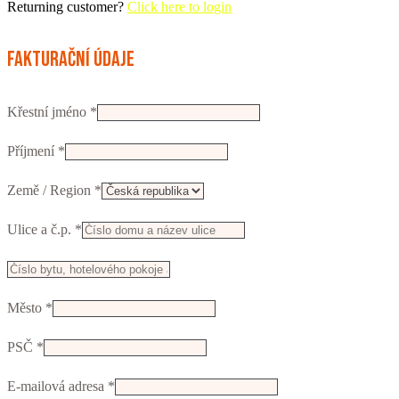
Returning customer?
Click here to login
Fakturační údaje
Křestní jméno
*
Příjmení
*
Země / Region
*
Ulice a č.p.
*
Např.
číslo
Město
*
vchodu,
firma,
PSČ
*
patro...
(volitelný)
E-mailová adresa
*