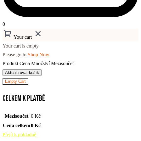
0
Your cart
Your cart is empty.
Please go to
Shop Now
Produkt
Cena
Množství
Mezisoučet
Aktualizovat košík
Empty Cart
Celkem k platbě
Mezisoučet
0
Kč
Cena celkem
0
Kč
Přejít k pokladně