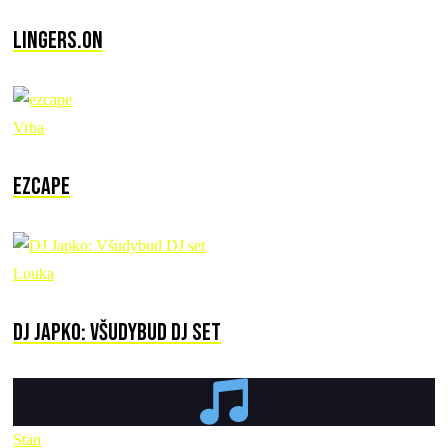
Lingers.on
Vrba
ezcape
Louka
DJ Japko: Všudybud DJ set
Stan