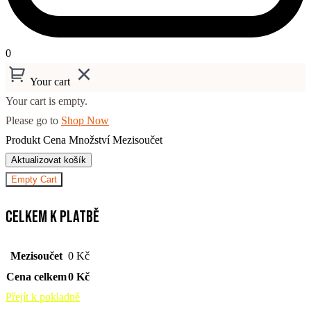
0
Your cart
Your cart is empty.
Please go to
Shop Now
Produkt
Cena
Množství
Mezisoučet
Aktualizovat košík
Empty Cart
Celkem k platbě
Mezisoučet
0
Kč
Cena celkem
0
Kč
Přejít k pokladně