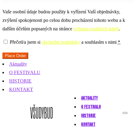
Vaše osobní údaje budou použity k vyřízení Vaší objednávky,
zvýšení spokojenosti po celou dobu procházení tohoto webu a k
dalším účelům popsaných na stránce
ochrana osobních údajů
.
Přečetl/a jsem si
obchodní podmínky
a souhlasím s nimi
*
Place Order
Aktuality
O FESTIVALU
HISTORIE
KONTAKT
AKTUALITY
O FESTIVALU
HISTORIE
KONTAKT