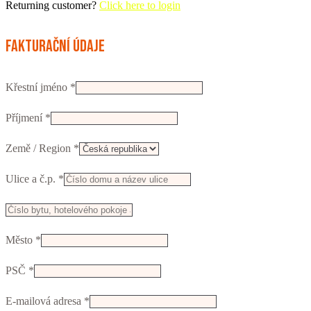
Returning customer?
Click here to login
Fakturační údaje
Křestní jméno
*
Příjmení
*
Země / Region
*
Ulice a č.p.
*
Např.
číslo
Město
*
vchodu,
firma,
PSČ
*
patro...
(volitelný)
E-mailová adresa
*