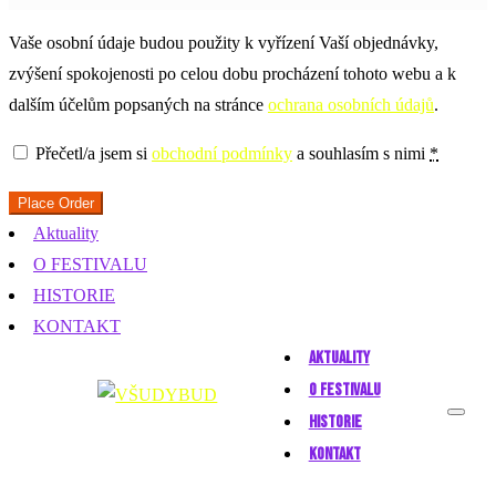
Vaše osobní údaje budou použity k vyřízení Vaší objednávky,
zvýšení spokojenosti po celou dobu procházení tohoto webu a k
dalším účelům popsaných na stránce
ochrana osobních údajů
.
Přečetl/a jsem si
obchodní podmínky
a souhlasím s nimi
*
Place Order
Aktuality
O FESTIVALU
HISTORIE
KONTAKT
AKTUALITY
O FESTIVALU
HISTORIE
KONTAKT