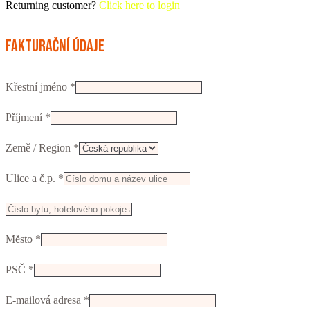
Returning customer?
Click here to login
Fakturační údaje
Křestní jméno
*
Příjmení
*
Země / Region
*
Ulice a č.p.
*
Např.
číslo
Město
*
vchodu,
firma,
PSČ
*
patro...
(volitelný)
E-mailová adresa
*