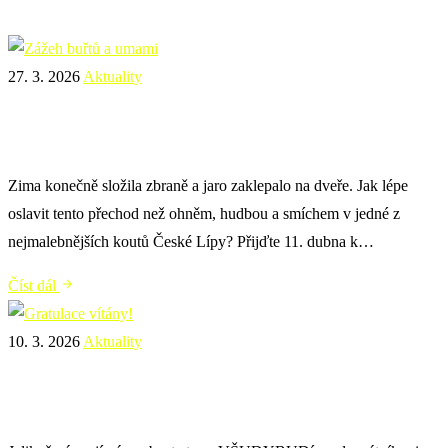
27. 3. 2026
Aktuality
Zážeh buřtů a umami
Zima konečně složila zbraně a jaro zaklepalo na dveře. Jak lépe
oslavit tento přechod než ohněm, hudbou a smíchem v jedné z
nejmalebnějších koutů České Lípy? Přijďte 11. dubna k…
Číst dál
10. 3. 2026
Aktuality
Gratulace vítány!