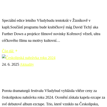
film * špekáčky – 16.8.2025
Speciální edice letního Všudybudu tentokrát v Žizníkově v
kapli.Součástí programu bude krabičkový mág David Tichý aka
Further Down a projekce filmové novinky Kořenový vězeň, ultra
céčkového filmu na motivy kultovní…
Číst dál
24. 6. 2025
Aktuality
Českolipská nahrávka roku 2024
Porota dramaturgů festivalu Všudybud vyhlásila vítěze ceny za
českolipskou nahrávku roku 2024. Ocenění získala kapela ezcape za
své debutové album ezctape. Trio, které vzniklo na Českolipsku,