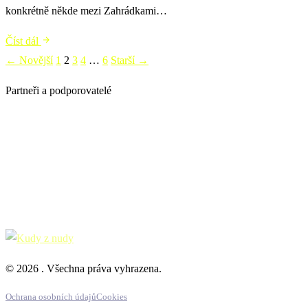
konkrétně někde mezi Zahrádkami…
Číst dál
Stránkování
← Novější
1
2
3
4
…
6
Starší →
příspěvků
Partneři a podporovatelé
© 2026 . Všechna práva vyhrazena.
Ochrana osobních údajů
Cookies