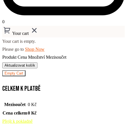
0
Your cart
Your cart is empty.
Please go to
Shop Now
Produkt
Cena
Množství
Mezisoučet
Aktualizovat košík
Empty Cart
Celkem k platbě
Mezisoučet
0
Kč
Cena celkem
0
Kč
Přejít k pokladně