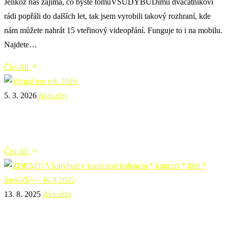
Jelikož nás zajímá, co byste tomuVŠUDYBUDímu dvacátníkovi
rádi popřáli do dalších let, tak jsem vyrobili takový rozhraní, kde
nám můžete nahrát 15 vteřinový videopřání. Funguje to i na mobilu.
Najdete…
Číst dál
5. 3. 2026
Aktuality
Vizuál pro rok 2026
Číst dál
13. 8. 2025
Aktuality
ZDENO! Všudybud v kapli pod kořenem * koncert *