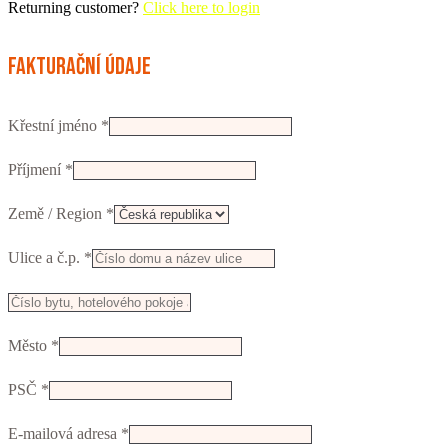
Returning customer?
Click here to login
Fakturační údaje
Křestní jméno
*
Příjmení
*
Země / Region
*
Ulice a č.p.
*
Např.
číslo
Město
*
vchodu,
firma,
PSČ
*
patro...
(volitelný)
E-mailová adresa
*