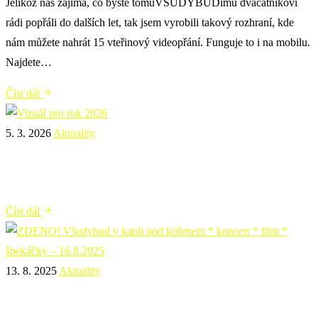
Jelikož nás zajímá, co byste tomuVŠUDYBUDímu dvacátníkovi
rádi popřáli do dalších let, tak jsem vyrobili takový rozhraní, kde
nám můžete nahrát 15 vteřinový videopřání. Funguje to i na mobilu.
Najdete…
Číst dál
5. 3. 2026
Aktuality
Vizuál pro rok 2026
Číst dál
13. 8. 2025
Aktuality
ZDENO! Všudybud v kapli pod kořenem * koncert *