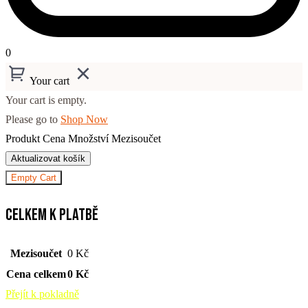
0
Your cart
Your cart is empty.
Please go to
Shop Now
Produkt
Cena
Množství
Mezisoučet
Aktualizovat košík
Empty Cart
Celkem k platbě
Mezisoučet
0
Kč
Cena celkem
0
Kč
Přejít k pokladně