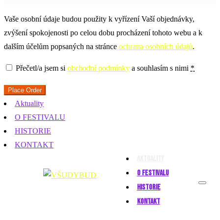
Vaše osobní údaje budou použity k vyřízení Vaší objednávky,
zvýšení spokojenosti po celou dobu procházení tohoto webu a k
dalším účelům popsaných na stránce
ochrana osobních údajů
.
Přečetl/a jsem si
obchodní podmínky
a souhlasím s nimi
*
Place Order
Aktuality
O FESTIVALU
HISTORIE
KONTAKT
AKTUALITY
O FESTIVALU
HISTORIE
KONTAKT